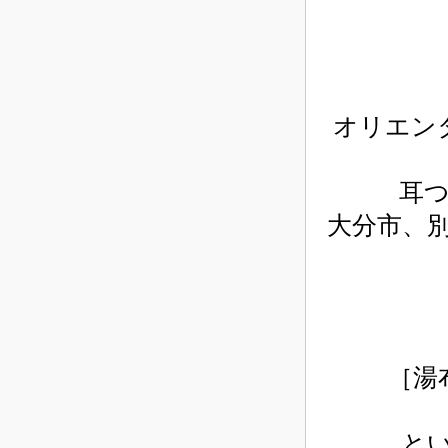
オリエン
耳
大分市、
［湯
と