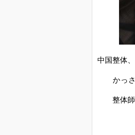
中
国
整
体
かっさ講
整体師と