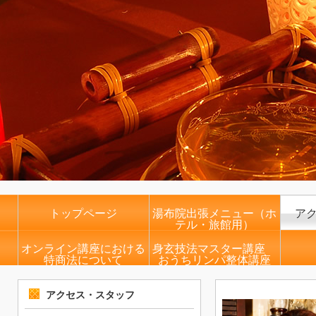
トップページ
湯布院出張メニュー（ホ
ア
テル・旅館用）
オンライン講座における
身玄技法マスター講座
特商法について
おうちリンパ整体講座
アクセス・スタッフ